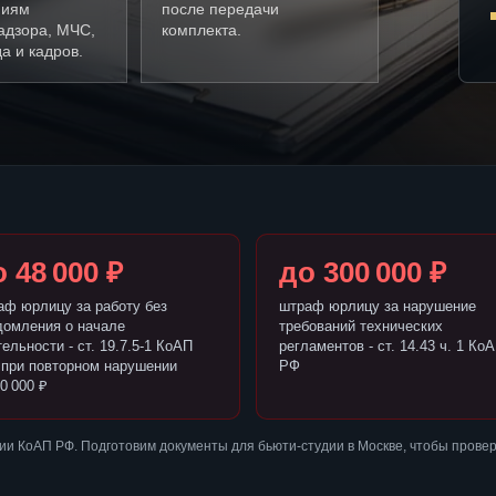
ниям
после передачи
адзора, МЧС,
комплекта.
а и кадров.
 48 000 ₽
до 300 000 ₽
аф юрлицу за работу без
штраф юрлицу за нарушение
домления о начале
требований технических
ельности - ст. 19.7.5-1 КоАП
регламентов - ст. 14.43 ч. 1 Ко
 при повторном нарушении
РФ
0 000 ₽
и КоАП РФ. Подготовим документы для бьюти-студии в Москве, чтобы прове