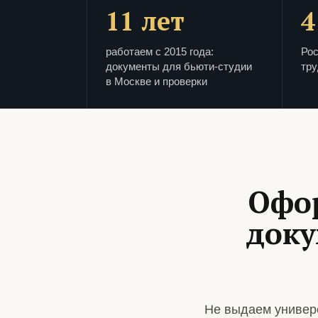
11 лет
4
работаем с 2015 года:
Рос
документы для бьюти-студии
тру
в Москве и проверки
Офо
доку
Не выдаем универ