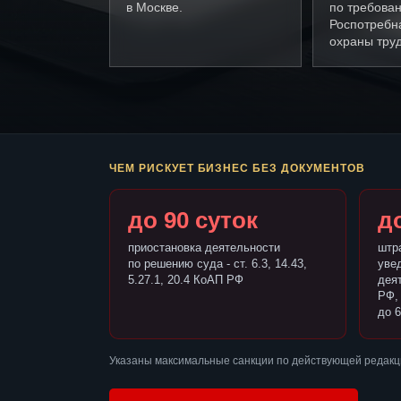
в Москве.
по требова
Роспотребн
охраны труд
ЧЕМ РИСКУЕТ БИЗНЕС БЕЗ ДОКУМЕНТОВ
до 90 суток
до
приостановка деятельности
штр
по решению суда - ст. 6.3, 14.43,
уве
5.27.1, 20.4 КоАП РФ
деят
РФ,
до 6
Указаны максимальные санкции по действующей редакци