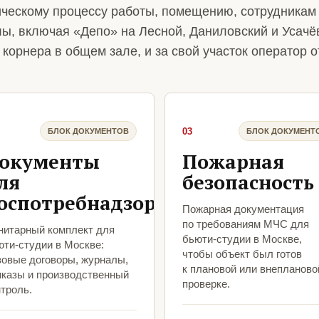
ическому процессу работы, помещению, сотрудникам
лы, включая «Депо» на Лесной, Даниловский и Усачё
корнера в общем зале, и за свой участок оператор о
03
БЛОК ДОКУМЕНТОВ
БЛОК ДОКУМЕНТ
окументы
Пожарная
ля
безопасность
оспотребнадзора
Пожарная документация
по требованиям МЧС для
нитарный комплект для
бьюти-студии в Москве,
юти-студии в Москве:
чтобы объект был готов
зовые договоры, журналы,
к плановой или внепланово
иказы и производственный
проверке.
троль.