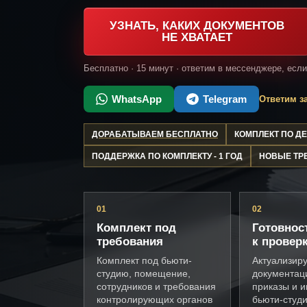
УЗНАТЬ, КАКИХ ДОКУМЕНТОВ
НЕ ХВАТАЕТ
Бесплатно · 15 минут · ответим в мессенджере, есл
WhatsApp
Telegram
Ответим за
ДОРАБАТЫВАЕМ БЕСПЛАТНО
КОМПЛЕКТ ПО 
ПОДДЕРЖКА ПО КОМПЛЕКТУ - 1 ГОД
НОВЫЕ ТР
01
02
Комплект под
Готовнос
требования
к провер
Комплект под бьюти-
Актуализир
студию, помещение,
документац
сотрудников и требования
приказы и и
контролирующих органов
бьюти-студи