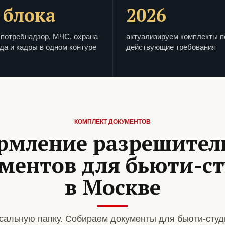
 блока
2026
потребнадзор, МЧС, охрана
актуализируем комплекты п
да и кадры в одном контуре
действующие требования
КОМПЛЕКТ ДОКУМЕНТОВ
рмление разрешител
ментов для бьюти-с
в Москве
сальную папку. Собираем документы для бьюти-студ