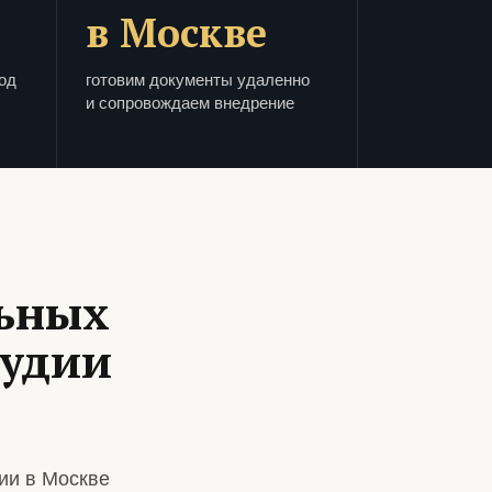
в Москве
од
готовим документы удаленно
и сопровождаем внедрение
ьных
тудии
ии в Москве