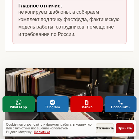
Главное отличие:
не копируем шаблоны, а собираем
комплект под точку фастфуда, фактическую
модель работы, сотрудников, помещение
и требования по России.
WhatsApp
Telegram
Заявка
Позвонить
Cookie помогают сайту и формам работать корректно.
Для статистики посещений используем
Отклонить
Принять
Яндекс.Метрику.
Политика