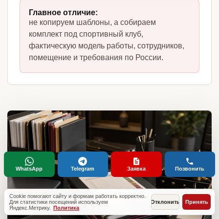
Главное отличие:
не копируем шаблоны, а собираем
комплект под спортивный клуб,
фактическую модель работы, сотрудников,
помещение и требования по России.
WhatsApp
Telegram
Заявка
Позвонить
Cookie помогают сайту и формам работать корректно.
Для статистики посещений используем
Отклонить
Принять
Яндекс.Метрику.
Политика