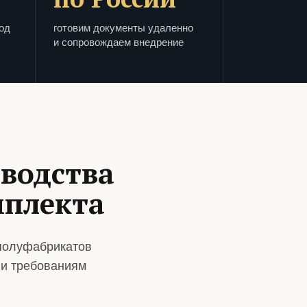
од
готовим документы удаленно
и сопровождаем внедрение
зводства
мплекта
полуфабрикатов
 и требованиям