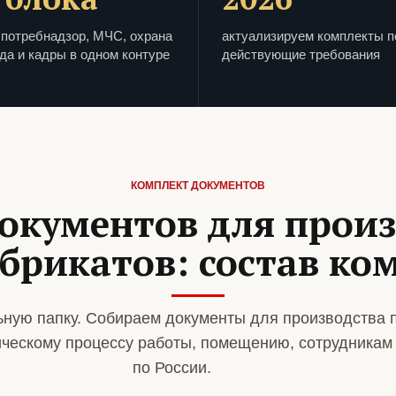
потребнадзор, МЧС, охрана
актуализируем комплекты п
да и кадры в одном контуре
действующие требования
КОМПЛЕКТ ДОКУМЕНТОВ
окументов для прои
брикатов: состав ко
ную папку. Собираем документы для производства 
ическому процессу работы, помещению, сотрудникам
по России.