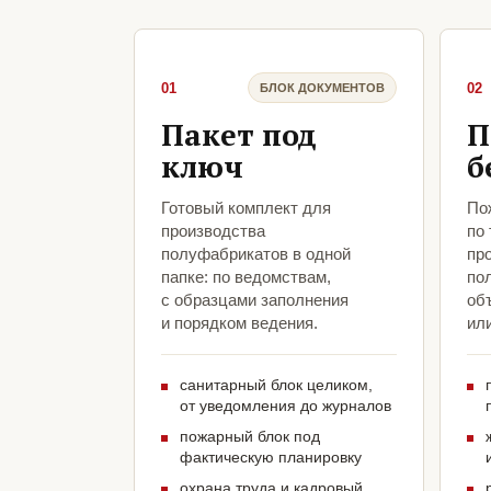
01
02
БЛОК ДОКУМЕНТОВ
Пакет под
П
ключ
б
Готовый комплект для
По
производства
по
полуфабрикатов в одной
пр
папке: по ведомствам,
по
с образцами заполнения
объ
и порядком ведения.
ил
санитарный блок целиком,
от уведомления до журналов
пожарный блок под
фактическую планировку
охрана труда и кадровый