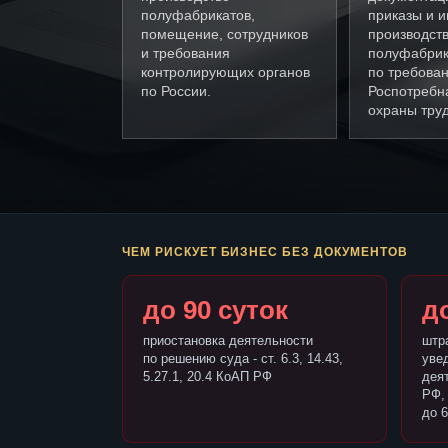
полуфабрикатов,
приказы и и
помещение, сотрудников
производст
и требования
полуфабрик
контролирующих органов
по требова
по России.
Роспотребн
охраны труд
ЧЕМ РИСКУЕТ БИЗНЕС БЕЗ ДОКУМЕНТОВ
до 90 суток
до
приостановка деятельности
штр
по решению суда - ст. 6.3, 14.43,
уве
5.27.1, 20.4 КоАП РФ
деят
РФ,
до 6