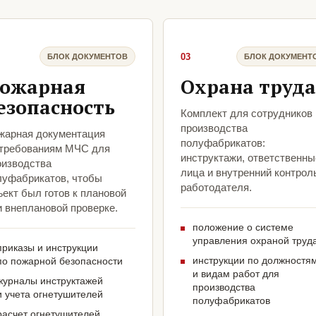
03
БЛОК ДОКУМЕНТОВ
БЛОК ДОКУМЕНТ
ожарная
Охрана труда
езопасность
Комплект для сотрудников
производства
жарная документация
полуфабрикатов:
 требованиям МЧС для
инструктажи, ответственны
оизводства
лица и внутренний контрол
луфабрикатов, чтобы
работодателя.
ект был готов к плановой
и внеплановой проверке.
положение о системе
управления охраной труд
приказы и инструкции
инструкции по должностя
по пожарной безопасности
и видам работ для
журналы инструктажей
производства
и учета огнетушителей
полуфабрикатов
расчет огнетушителей