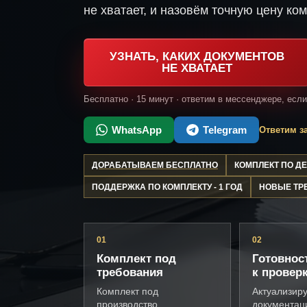
не хватает, и назовём точную цену ком
УЗНАТЬ, КАКИХ ДОКУМЕНТОВ
НЕ ХВАТАЕТ
Бесплатно · 15 минут · ответим в мессенджере, есл
WhatsApp
Telegram
Ответим за
ДОРАБАТЫВАЕМ БЕСПЛАТНО
КОМПЛЕКТ ПО 
ПОДДЕРЖКА ПО КОМПЛЕКТУ - 1 ГОД
НОВЫЕ ТР
01
02
Комплект под
Готовнос
требования
к провер
Комплект под
Актуализир
производство
документац