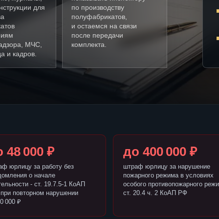
нструкции для
по производству
ва
полуфабрикатов,
атов
и остаемся на связи
ниям
после передачи
адзора, МЧС,
комплекта.
а и кадров.
 48 000 ₽
до 400 000 ₽
аф юрлицу за работу без
штраф юрлицу за нарушение
домления о начале
пожарного режима в условиях
ельности - ст. 19.7.5-1 КоАП
особого противопожарного режи
 при повторном нарушении
ст. 20.4 ч. 2 КоАП РФ
0 000 ₽