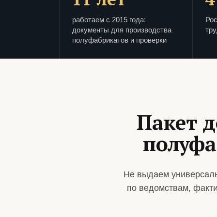
работаем с 2015 года:
Рос
документы для производства
тру
полуфабрикатов и проверки
Пакет д
полуфа
Не выдаем универсаль
по ведомствам, факт