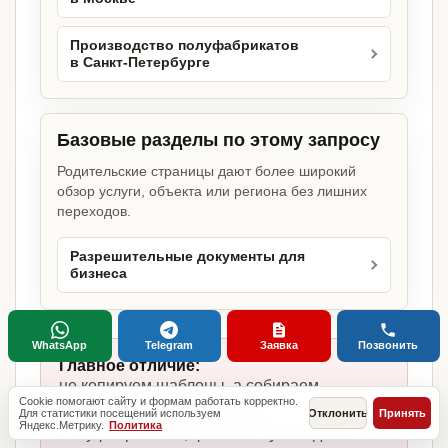
Производство полуфабрикатов
в Санкт-Петербурге
Базовые разделы по этому запросу
Родительские страницы дают более широкий
обзор услуги, объекта или региона без лишних
переходов.
Разрешительные документы для
бизнеса
WhatsApp
Telegram
Заявка
Позвонить
Главное отличие:
не копируем шаблоны, а собираем
Cookie помогают сайту и формам работать корректно.
комплект под производство
Для статистики посещений используем
Отклонить
Принять
Яндекс.Метрику.
Политика
полуфабрикатов, фактическую модель