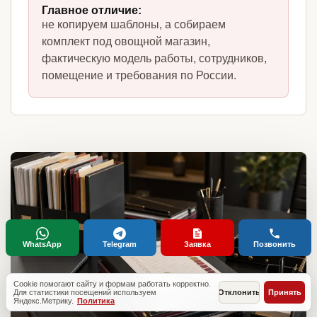
Главное отличие:
не копируем шаблоны, а собираем
комплект под овощной магазин,
фактическую модель работы, сотрудников,
помещение и требования по России.
WhatsApp
Telegram
Заявка
Позвонить
Cookie помогают сайту и формам работать корректно.
Для статистики посещений используем
Отклонить
Принять
Яндекс.Метрику.
Политика