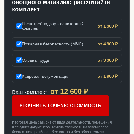
овощного магазина: рассчитайте
комплект
Роспотребнадзор - санитарный
от 1 900 ₽
комплект
Пожарная безопасность (МЧС)
от 4 900 ₽
Охрана труда
от 3 900 ₽
Кадровая документация
от 1 900 ₽
от
12 600
₽
Ваш комплект:
УТОЧНИТЬ ТОЧНУЮ СТОИМОСТЬ
Итоговая цена зависит от вида деятельности, помещения
и текущих документов. Точную стоимость назовём после
бесплатного разбора - бесплатно и без обязательств.