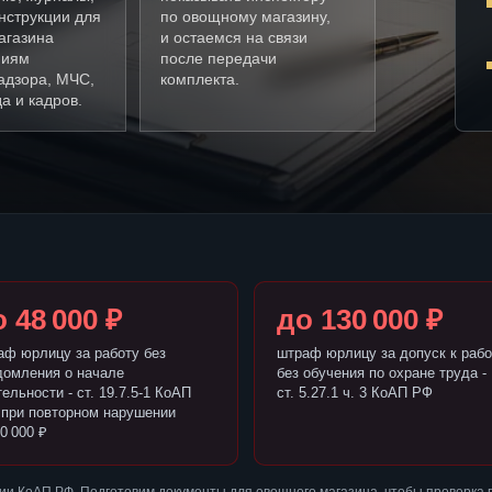
нструкции для
по овощному магазину,
агазина
и остаемся на связи
ниям
после передачи
адзора, МЧС,
комплекта.
а и кадров.
 48 000 ₽
до 130 000 ₽
аф юрлицу за работу без
штраф юрлицу за допуск к рабо
домления о начале
без обучения по охране труда -
ельности - ст. 19.7.5-1 КоАП
ст. 5.27.1 ч. 3 КоАП РФ
 при повторном нарушении
0 000 ₽