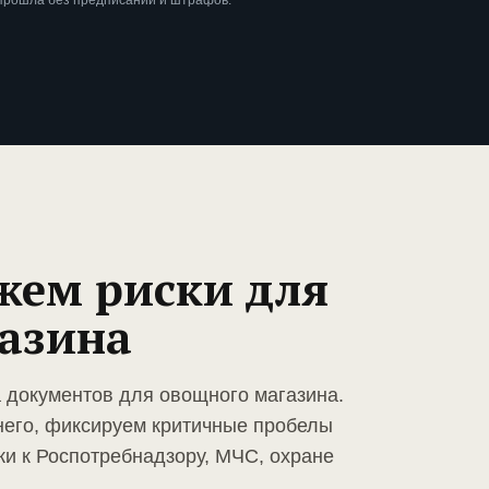
 прошла без предписаний и штрафов.
жем риски для
азина
а документов для овощного магазина.
него, фиксируем критичные пробелы
ки к Роспотребнадзору, МЧС, охране