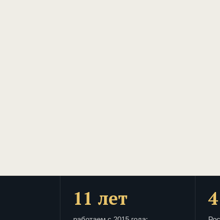
11 лет
4
работаем с 2015 года:
Рос