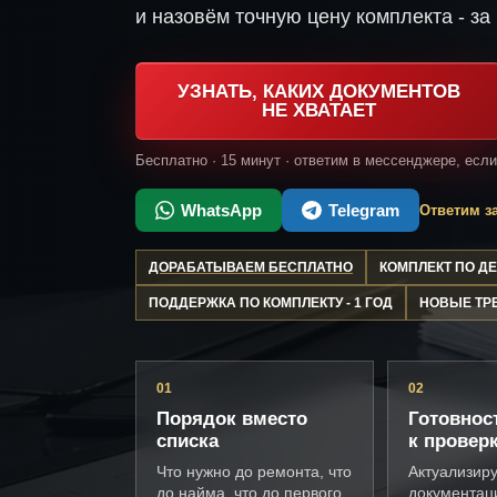
и назовём точную цену комплекта - за 
УЗНАТЬ, КАКИХ ДОКУМЕНТОВ
НЕ ХВАТАЕТ
Бесплатно · 15 минут · ответим в мессенджере, есл
WhatsApp
Telegram
Ответим за
ДОРАБАТЫВАЕМ БЕСПЛАТНО
КОМПЛЕКТ ПО 
ПОДДЕРЖКА ПО КОМПЛЕКТУ - 1 ГОД
НОВЫЕ ТР
01
02
Порядок вместо
Готовнос
списка
к провер
Что нужно до ремонта, что
Актуализир
до найма, что до первого
документац