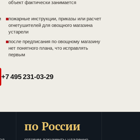
объект фактически занимается
и
пожарные инструкции, приказы или расчет
огнетушителей для овощного магазина
устарели
после предписания по овощному магазину
нет понятного плана, что исправлять
первым
+7 495 231-03-29
по России
од
готовим документы удаленно