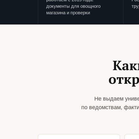
документы для овощного
тру
магазина и проверки
Как
отк
Не выдаем униве
по ведомствам, факт