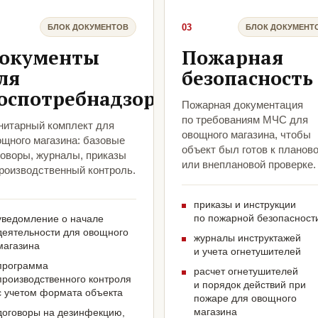
03
БЛОК ДОКУМЕНТОВ
БЛОК ДОКУМЕНТ
окументы
Пожарная
ля
безопасность
оспотребнадзора
Пожарная документация
по требованиям МЧС для
нитарный комплект для
овощного магазина, чтобы
ощного магазина: базовые
объект был готов к планов
говоры, журналы, приказы
или внеплановой проверке.
производственный контроль.
приказы и инструкции
по пожарной безопасност
уведомление о начале
деятельности для овощного
журналы инструктажей
магазина
и учета огнетушителей
программа
расчет огнетушителей
производственного контроля
и порядок действий при
с учетом формата объекта
пожаре для овощного
магазина
договоры на дезинфекцию,