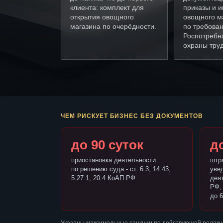
клиента: комплект для
приказы и и
открытия овощного
овощного м
магазина по очерёдности.
по требова
Роспотребн
охраны труд
ЧЕМ РИСКУЕТ БИЗНЕС БЕЗ ДОКУМЕНТОВ
до 90 суток
до
приостановка деятельности
штр
по решению суда - ст. 6.3, 14.43,
уве
5.27.1, 20.4 КоАП РФ
деят
РФ,
до 6