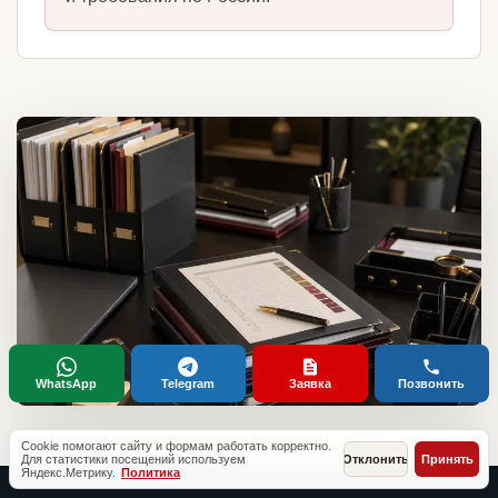
WhatsApp
Telegram
Заявка
Позвонить
Cookie помогают сайту и формам работать корректно.
Для статистики посещений используем
Отклонить
Принять
Яндекс.Метрику.
Политика