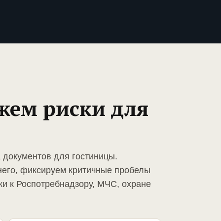
жем риски для
а документов для гостиницы.
него, фиксируем критичные пробелы
ки к Роспотребнадзору, МЧС, охране