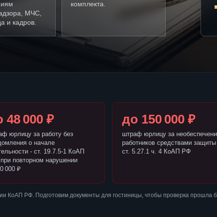
ниям
комплекта.
адзора, МЧС,
а и кадров.
 48 000 ₽
до 150 000 ₽
аф юрлицу за работу без
штраф юрлицу за необеспечени
домления о начале
работников средствами защиты 
ельности - ст. 19.7.5-1 КоАП
ст. 5.27.1 ч. 4 КоАП РФ
 при повторном нарушении
0 000 ₽
ии КоАП РФ. Подготовим документы для гостиницы, чтобы проверка прошла 