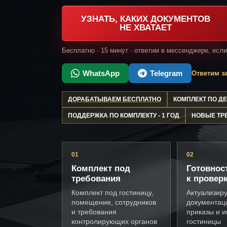
УЗНАТЬ, КАКИХ ДОКУМЕНТОВ
НЕ ХВАТАЕТ
Бесплатно · 15 минут · ответим в мессенджере, есл
WhatsApp
Telegram
Ответим за
ДОРАБАТЫВАЕМ БЕСПЛАТНО
КОМПЛЕКТ ПО 
ПОДДЕРЖКА ПО КОМПЛЕКТУ - 1 ГОД
НОВЫЕ ТР
01
02
Комплект под
Готовнос
требования
к провер
Комплект под гостиницу,
Актуализир
помещение, сотрудников
документац
и требования
приказы и и
контролирующих органов
гостиницы