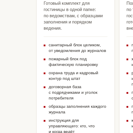
Готовый комплект для
По
гостиницы в одной папке:
по
по ведомствам, с образцами
го
заполнения и порядком
гот
ведения.
вн
санитарный блок целиком,
от уведомления до журналов
пожарный блок под
фактическую планировку
охрана труда и кадровый
контур под штат
договорная база
с подрядчиками и уголок
потребителя
образцы заполнения каждого
журнала
инструкция для
управляющего: кто, что
и когда ведёт