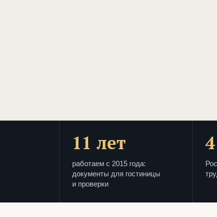
11 лет
4
работаем с 2015 года:
Рос
документы для гостиницы
тру
и проверки