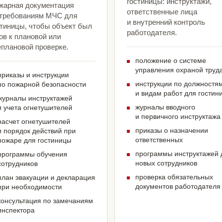
гостиницы: инструктажи,
жарная документация
ответственные лица
 требованиям МЧС для
и внутренний контроль
стиницы, чтобы объект был
работодателя.
ов к плановой или
еплановой проверке.
положение о системе
управления охраной труд
приказы и инструкции
инструкции по должностя
по пожарной безопасности
и видам работ для гостин
журналы инструктажей
журналы вводного
и учета огнетушителей
и первичного инструктажа
расчет огнетушителей
приказы о назначении
и порядок действий при
ответственных
пожаре для гостиницы
программы инструктажей 
программы обучения
новых сотрудников
сотрудников
проверка обязательных
план эвакуации и декларация
документов работодателя
при необходимости
консультация по замечаниям
инспектора