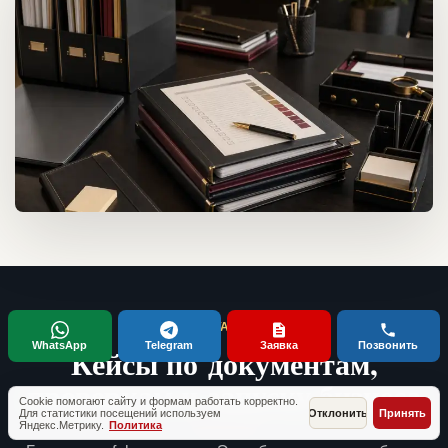
ТИПОВЫЕ СИТУАЦИИ КЛИЕНТОВ
WhatsApp
Telegram
Заявка
Позвонить
Кейсы по документам,
проверкам и запуску бизнеса
Cookie помогают сайту и формам работать корректно.
Для статистики посещений используем
Отклонить
Принять
Яндекс.Метрику.
Политика