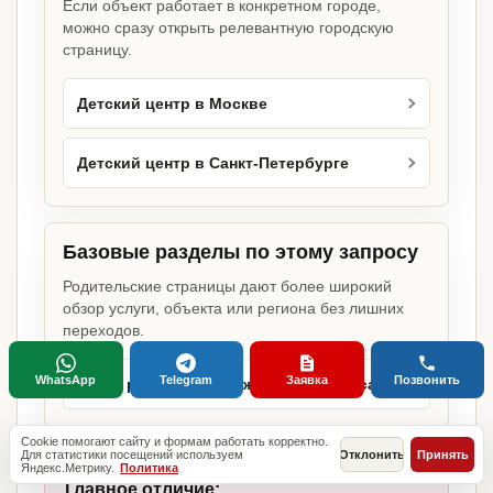
Если объект работает в конкретном городе,
можно сразу открыть релевантную городскую
страницу.
Детский центр в Москве
Детский центр в Санкт-Петербурге
Базовые разделы по этому запросу
Родительские страницы дают более широкий
обзор услуги, объекта или региона без лишних
переходов.
WhatsApp
Telegram
Заявка
Позвонить
Какие разрешения нужны для бизнеса
Cookie помогают сайту и формам работать корректно.
Для статистики посещений используем
Отклонить
Принять
Яндекс.Метрику.
Политика
Главное отличие: