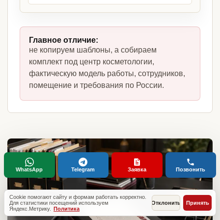
Главное отличие:
не копируем шаблоны, а собираем
комплект под центр косметологии,
фактическую модель работы, сотрудников,
помещение и требования по России.
WhatsApp
Telegram
Заявка
Позвонить
Cookie помогают сайту и формам работать корректно.
Для статистики посещений используем
Отклонить
Принять
Яндекс.Метрику.
Политика