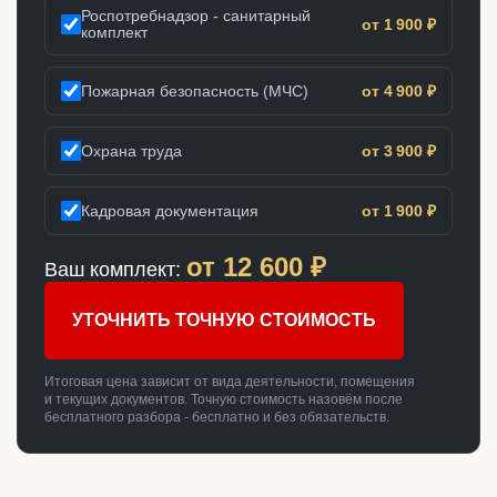
Роспотребнадзор - санитарный
от 1 900 ₽
комплект
Пожарная безопасность (МЧС)
от 4 900 ₽
Охрана труда
от 3 900 ₽
Кадровая документация
от 1 900 ₽
от
12 600
₽
Ваш комплект:
УТОЧНИТЬ ТОЧНУЮ СТОИМОСТЬ
Итоговая цена зависит от вида деятельности, помещения
и текущих документов. Точную стоимость назовём после
бесплатного разбора - бесплатно и без обязательств.