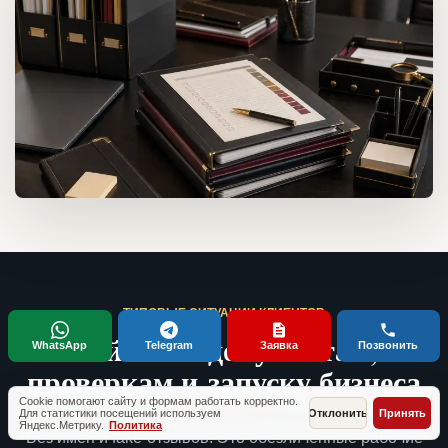
ТИПОВЫЕ СИТУАЦИИ КЛИЕНТОВ
Кейсы по документам,
WhatsApp
Telegram
Заявка
Позвонить
проверкам и запуску бизнеса
Cookie помогают сайту и формам работать корректно.
Для статистики посещений используем
Отклонить
Принять
Яндекс.Метрику.
Политика
Без имен и fake-отзывов. Это обезличенные рабочие