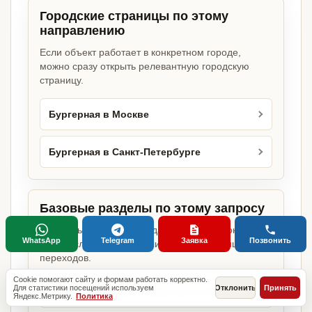
Городские страницы по этому
направлению
Если объект работает в конкретном городе,
можно сразу открыть релевантную городскую
страницу.
Бургерная в Москве
Бургерная в Санкт-Петербурге
Базовые разделы по этому запросу
Родительские страницы дают более широкий
WhatsApp
Telegram
Заявка
Позвонить
обзор услуги, объекта или региона без лишних
переходов.
Cookie помогают сайту и формам работать корректно.
Для статистики посещений используем
Отклонить
Принять
Какие разрешения нужны для бизнеса
Яндекс.Метрику.
Политика