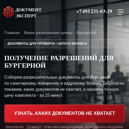
ДОКУМЕНТ
+7 495 231-03-29
ЭКСПЕРТ
Главная
Какие разрешения нужны
Бургерной
ДОКУМЕНТЫ ДЛЯ ПРОВЕРОК • ЗАПУСК БИЗНЕСА
ПОЛУЧЕНИЕ РАЗРЕШЕНИЙ ДЛЯ
БУРГЕРНОЙ
Соберем разрешительные документы для бургерной
по санитарному, пожарному и кадровому блокам. Бесплатно
покажем, каких документов не хватает, и назовём точную
цену комплекта - за 15 минут.
УЗНАТЬ, КАКИХ ДОКУМЕНТОВ НЕ ХВАТАЕТ
Бесплатно · 15 минут · ответим в мессенджере, если звонить неудобно