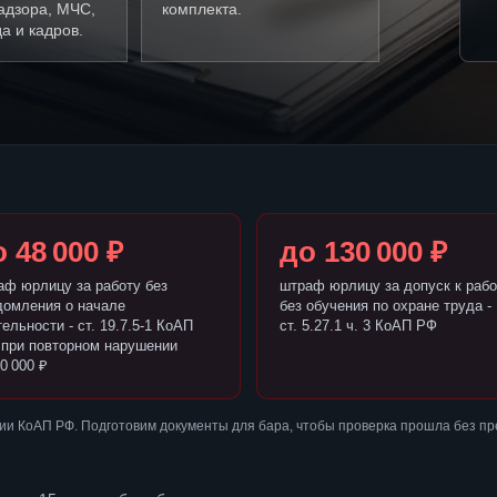
адзора, МЧС,
комплекта.
а и кадров.
 48 000 ₽
до 130 000 ₽
аф юрлицу за работу без
штраф юрлицу за допуск к рабо
домления о начале
без обучения по охране труда -
ельности - ст. 19.7.5-1 КоАП
ст. 5.27.1 ч. 3 КоАП РФ
 при повторном нарушении
0 000 ₽
ии КоАП РФ. Подготовим документы для бара, чтобы проверка прошла без п