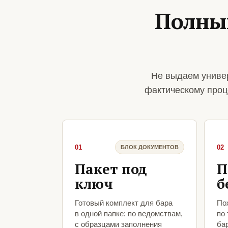
Полны
Не выдаем униве
фактическому проц
01
02
БЛОК ДОКУМЕНТОВ
Пакет под
П
ключ
б
Готовый комплект для бара
По
в одной папке: по ведомствам,
по
с образцами заполнения
бар