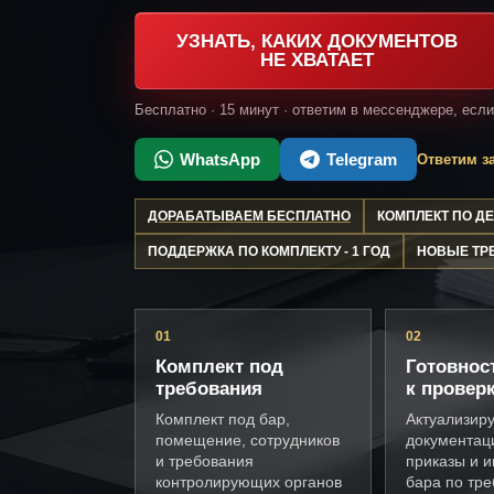
УЗНАТЬ, КАКИХ ДОКУМЕНТОВ
НЕ ХВАТАЕТ
Бесплатно · 15 минут · ответим в мессенджере, есл
WhatsApp
Telegram
Ответим за
ДОРАБАТЫВАЕМ БЕСПЛАТНО
КОМПЛЕКТ ПО 
ПОДДЕРЖКА ПО КОМПЛЕКТУ - 1 ГОД
НОВЫЕ ТР
01
02
Комплект под
Готовнос
требования
к провер
Комплект под бар,
Актуализир
помещение, сотрудников
документац
и требования
приказы и и
контролирующих органов
бара по тр