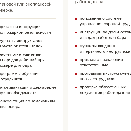
работодателя.
плановой или внеплановой
верке.
положение о системе
управления охраной труд
приказы и инструкции
инструкции по должностя
по пожарной безопасности
и видам работ для бара
журналы инструктажей
журналы вводного
и учета огнетушителей
и первичного инструктажа
расчет огнетушителей
приказы о назначении
и порядок действий при
ответственных
пожаре для бара
программы инструктажей 
программы обучения
новых сотрудников
сотрудников
проверка обязательных
план эвакуации и декларация
документов работодателя
при необходимости
консультация по замечаниям
инспектора