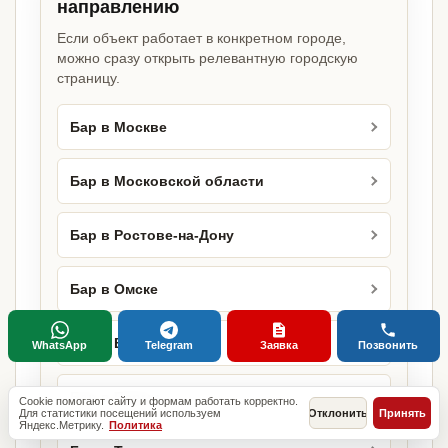
направлению
Если объект работает в конкретном городе,
можно сразу открыть релевантную городскую
страницу.
Бар в Москве
Бар в Московской области
Бар в Ростове-на-Дону
Бар в Омске
Бар в Воронеже
WhatsApp
Telegram
Заявка
Позвонить
Бар в Перми
Cookie помогают сайту и формам работать корректно.
Для статистики посещений используем
Отклонить
Принять
Яндекс.Метрику.
Политика