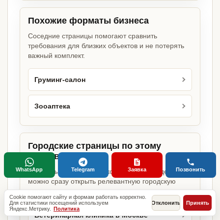
Похожие форматы бизнеса
Соседние страницы помогают сравнить
требования для близких объектов и не потерять
важный комплект.
Груминг-салон
Зооаптека
Городские страницы по этому
направлению
WhatsApp
Telegram
Заявка
Позвонить
Если объект работает в конкретном городе,
можно сразу открыть релевантную городскую
страницу.
Cookie помогают сайту и формам работать корректно.
Для статистики посещений используем
Отклонить
Принять
Яндекс.Метрику.
Политика
Ветеринарная клиника в Москве