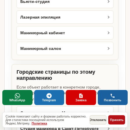
Бьюти-студия
Лазерная эпиляция
Маникюрный кабинет
Маникюрный салон
Городские страницы по этому
направлению
Если объект работает в конкретном городе,
можно сразу открыть релевантную городскую
страницу.
WhatsApp
Telegram
Заявка
Позвонить
Студия маникюра в Москве
Cookie помогают сайту и формам работать корректно.
Для статистики посещений используем
Отклонить
Принять
Яндекс.Метрику.
Политика
Студия маникюра в Санкт-Петербурге