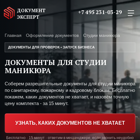
ДОКУМЕНТ
+7 495 231-03-29
ЭКСПЕРТ
Главная
Оформление документов
Студии маникюра
ДОКУМЕНТЫ ДЛЯ ПРОВЕРОК • ЗАПУСК БИЗНЕСА
ДОКУМЕНТЫ ДЛЯ СТУДИИ
МАНИКЮРА
Соберем разрешительные документы для студии маникюра
по санитарному, пожарному и кадровому блокам. Бесплатно
покажем, каких документов не хватает, и назовём точную
цену комплекта - за 15 минут.
УЗНАТЬ, КАКИХ ДОКУМЕНТОВ НЕ ХВАТАЕТ
Бесплатно · 15 минут · ответим в мессенджере, если звонить неудобно