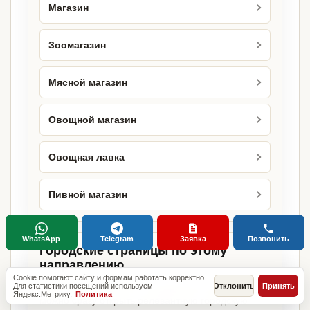
Магазин
Зоомагазин
Мясной магазин
Овощной магазин
Овощная лавка
Пивной магазин
WhatsApp
Telegram
Заявка
Позвонить
Городские страницы по этому
направлению
Cookie помогают сайту и формам работать корректно.
Если объект работает в конкретном городе,
Для статистики посещений используем
Отклонить
Принять
Яндекс.Метрику.
Политика
можно сразу открыть релевантную городскую