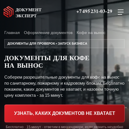
ДОКУМЕНТ
+7 495 231-03-29
ЭКСПЕРТ
Главная
Оформление документов
Кофе на вынос
ДОКУМЕНТЫ ДЛЯ ПРОВЕРОК • ЗАПУСК БИЗНЕСА
ДОКУМЕНТЫ ДЛЯ КОФЕ
НА ВЫНОС
Соберем разрешительные документы для кофе на вынос
по санитарному, пожарному и кадровому блокам. Бесплатно
покажем, каких документов не хватает, и назовём точную
цену комплекта - за 15 минут.
УЗНАТЬ, КАКИХ ДОКУМЕНТОВ НЕ ХВАТАЕТ
Бесплатно · 15 минут · ответим в мессенджере, если звонить неудобно