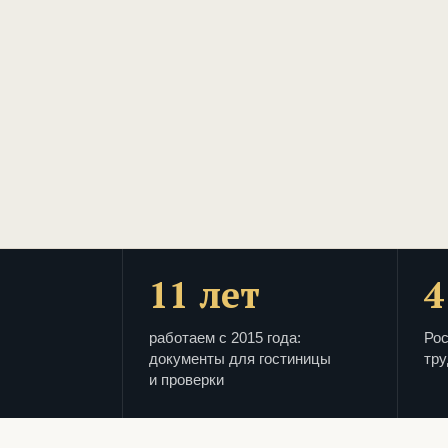
11 лет
4
работаем с 2015 года:
Рос
документы для гостиницы
тру
и проверки