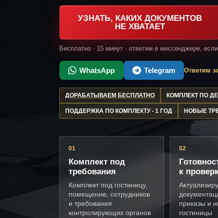
УЗНАТЬ, КАКИХ ДОКУМЕНТОВ
НЕ ХВАТАЕТ
Бесплатно · 15 минут · ответим в мессенджере, есл
WhatsApp
Telegram
Ответим за
ДОРАБАТЫВАЕМ БЕСПЛАТНО
КОМПЛЕКТ ПО 
ПОДДЕРЖКА ПО КОМПЛЕКТУ - 1 ГОД
НОВЫЕ ТР
01
02
Комплект под
Готовнос
требования
к провер
Комплект под гостиницу,
Актуализир
помещение, сотрудников
документац
и требования
приказы и и
контролирующих органов
гостиницы