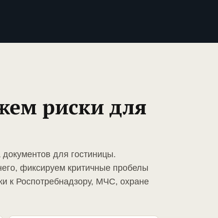
жем риски для
а документов для гостиницы.
него, фиксируем критичные пробелы
ки к Роспотребнадзору, МЧС, охране