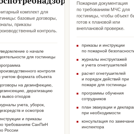
оспотребнадзора
Пожарная документация
по требованиям МЧС для
нитарный комплект для
гостиницы, чтобы объект 
стиницы: базовые договоры,
готов к плановой или
рналы, приказы
внеплановой проверке.
производственный контроль.
приказы и инструкции
по пожарной безопасност
уведомление о начале
деятельности для гостиницы
журналы инструктажей
и учета огнетушителей
программа
производственного контроля
расчет огнетушителей
с учетом формата объекта
и порядок действий при
пожаре для гостиницы
договоры на дезинфекцию,
дезинсекцию, дератизацию
программы обучения
и вывоз отходов
сотрудников
журналы учета, уборок,
план эвакуации и деклар
дезсредств и осмотров
при необходимости
инструкции и приказы
консультация по замечан
по требованиям СанПиН
инспектора
по России