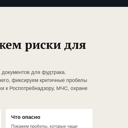
жем риски для
а документов для фудтрака.
него, фиксируем критичные пробелы
ки к Роспотребнадзору, МЧС, охране
Что опасно
Покажем пробелы, которые чаще