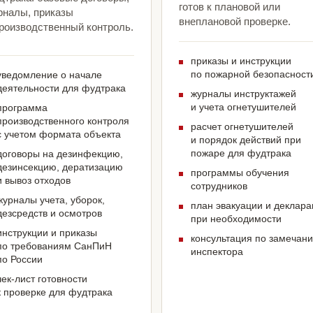
готов к плановой или
рналы, приказы
внеплановой проверке.
производственный контроль.
приказы и инструкции
по пожарной безопасност
уведомление о начале
деятельности для фудтрака
журналы инструктажей
и учета огнетушителей
программа
производственного контроля
расчет огнетушителей
с учетом формата объекта
и порядок действий при
пожаре для фудтрака
договоры на дезинфекцию,
дезинсекцию, дератизацию
программы обучения
и вывоз отходов
сотрудников
журналы учета, уборок,
план эвакуации и деклар
дезсредств и осмотров
при необходимости
инструкции и приказы
консультация по замечан
по требованиям СанПиН
инспектора
по России
чек-лист готовности
к проверке для фудтрака