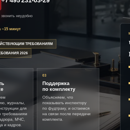
+7 495 231-03-29
и звонить неудобно
 ~15 минут
ДЕЙСТВУЮЩИМ ТРЕБОВАНИЯМ
ЕБОВАНИЯ 2026
03
ть
Поддержка
ке
по комплекту
уем
Объясняем, что
ию, журналы,
показывать инспектору
нструкции для
по фудтраку, и остаемся
о требованиям
на связи после передачи
адзора, МЧС,
комплекта.
а и кадров.