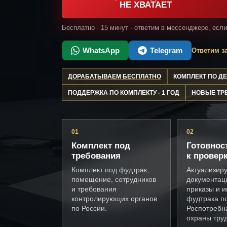
НЕ ХВАТАЕТ
Бесплатно · 15 минут · ответим в мессенджере, есл
WhatsApp
Telegram
Ответим за
ДОРАБАТЫВАЕМ БЕСПЛАТНО
КОМПЛЕКТ ПО 
ПОДДЕРЖКА ПО КОМПЛЕКТУ - 1 ГОД
НОВЫЕ ТР
01
02
Комплект под
Готовнос
требования
к провер
Комплект под фудтрак,
Актуализир
помещение, сотрудников
документац
и требования
приказы и и
контролирующих органов
фудтрака п
по России.
Роспотребн
охраны труд