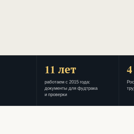
11 лет
4
работаем с 2015 года:
Рос
документы для фудтрака
тру
и проверки