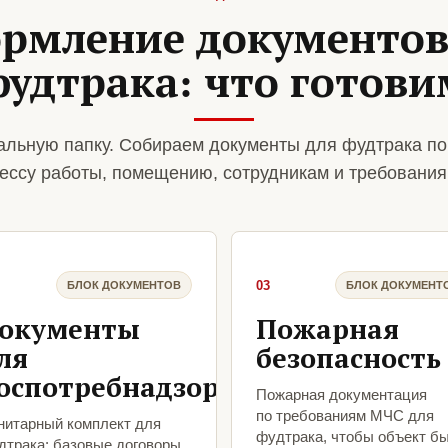
рмление документов
фудтрака: что готови
льную папку. Собираем документы для фудтрака по
ессу работы, помещению, сотрудникам и требования
03
БЛОК ДОКУМЕНТОВ
БЛОК ДОКУМЕНТ
окументы
Пожарная
ля
безопасность
оспотребнадзора
Пожарная документация
по требованиям МЧС для
нитарный комплект для
фудтрака, чтобы объект б
дтрака: базовые договоры,