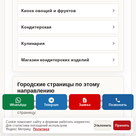
Киоск овощей и фруктов
Кондитерская
Кулинария
Магазин кондитерских изделий
Городские страницы по этому
направлению
Если объект работает в конкретном городе,
WhatsApp
Telegram
Заявка
Позвонить
можно сразу открыть релевантную городскую
страницу.
Cookie помогают сайту и формам работать корректно.
Для статистики посещений используем
Отклонить
Принять
Цветочный магазин в Москве
Яндекс.Метрику.
Политика