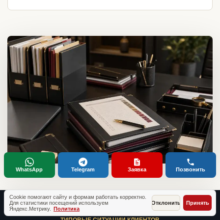
WhatsApp
Telegram
Заявка
Позвонить
Cookie помогают сайту и формам работать корректно.
Для статистики посещений используем
Отклонить
Принять
Яндекс.Метрику.
Политика