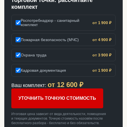
торговой точки: рассчитайте
комплект
Роспотребнадзор - санитарный
от 1 900 ₽
комплект
Пожарная безопасность (МЧС)
от 4 900 ₽
Охрана труда
от 3 900 ₽
Кадровая документация
от 1 900 ₽
от
12 600
₽
Ваш комплект:
УТОЧНИТЬ ТОЧНУЮ СТОИМОСТЬ
Итоговая цена зависит от вида деятельности, помещения
и текущих документов. Точную стоимость назовём после
бесплатного разбора - бесплатно и без обязательств.