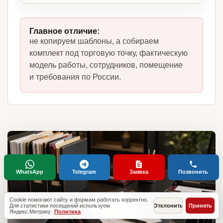
Главное отличие:
не копируем шаблоны, а собираем
комплект под торговую точку, фактическую
модель работы, сотрудников, помещение
и требования по России.
WhatsApp
Telegram
Заявка
Позвонить
Cookie помогают сайту и формам работать корректно.
Для статистики посещений используем
Отклонить
Принять
Яндекс.Метрику.
Политика