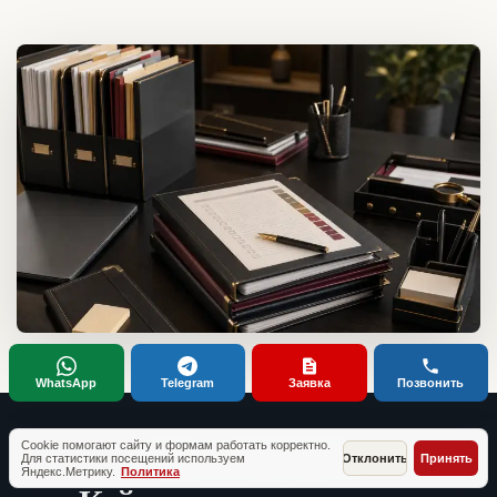
WhatsApp
Telegram
Заявка
Позвонить
Cookie помогают сайту и формам работать корректно.
Для статистики посещений используем
Отклонить
Принять
ТИПОВЫЕ СИТУАЦИИ КЛИЕНТОВ
Яндекс.Метрику.
Политика