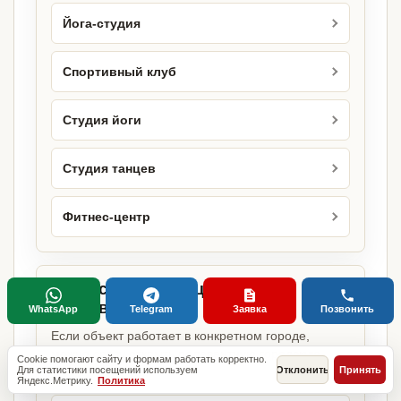
Йога-студия
Спортивный клуб
Студия йоги
Студия танцев
Фитнес-центр
Городские страницы по этому
направлению
WhatsApp
Telegram
Заявка
Позвонить
Если объект работает в конкретном городе,
можно сразу открыть релевантную городскую
Cookie помогают сайту и формам работать корректно.
Для статистики посещений используем
Отклонить
Принять
страницу.
Яндекс.Метрику.
Политика