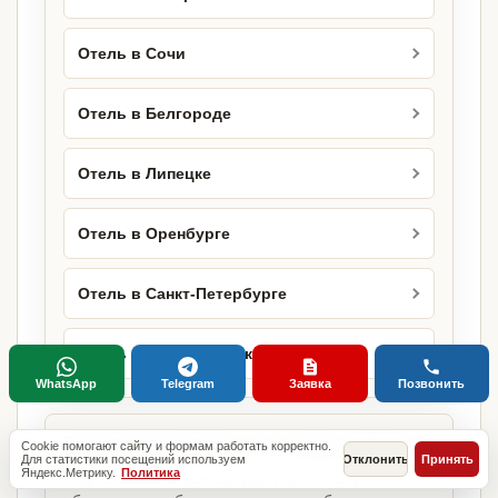
Отель в Сочи
Отель в Белгороде
Отель в Липецке
Отель в Оренбурге
Отель в Санкт-Петербурге
Отель в Новосибирске
WhatsApp
Telegram
Заявка
Позвонить
Базовые разделы по этому запросу
Cookie помогают сайту и формам работать корректно.
Для статистики посещений используем
Отклонить
Принять
Яндекс.Метрику.
Политика
Родительские страницы дают более широкий