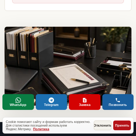
WhatsApp
Telegram
Заявка
Позвонить
Cookie помогают сайту и формам работать корректно.
Для статистики посещений используем
Отклонить
Принять
Яндекс.Метрику.
Политика