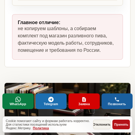
Главное отличие:
не копируем шаблоны, а собираем
комплект под магазин разливного пива,
фактическую модель работы, сотрудников,
помещение и требования по России.
WhatsApp
Telegram
Заявка
Позвонить
Cookie помогают сайту и формам работать корректно.
Для статистики посещений используем
Отклонить
Принять
Яндекс.Метрику.
Политика