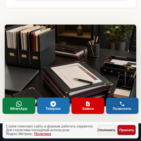
WhatsApp
Telegram
Заявка
Позвонить
Cookie помогают сайту и формам работать корректно.
Для статистики посещений используем
Отклонить
Принять
Яндекс.Метрику.
Политика