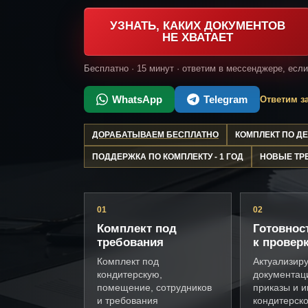
УЗНАТЬ, КАКИХ ДОКУМЕНТОВ
НЕ ХВАТАЕТ
Бесплатно · 15 минут · ответим в мессенджере, есл
WhatsApp
Telegram
Ответим за
ДОРАБАТЫВАЕМ БЕСПЛАТНО
КОМПЛЕКТ ПО 
ПОДДЕРЖКА ПО КОМПЛЕКТУ - 1 ГОД
НОВЫЕ ТР
01
02
Комплект под
Готовнос
требования
к провер
Комплект под
Актуализир
кондитерскую,
документац
помещение, сотрудников
приказы и и
и требования
кондитерск