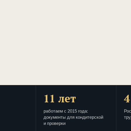
11 лет
4
работаем с 2015 года:
Рос
документы для кондитерской
тру
и проверки