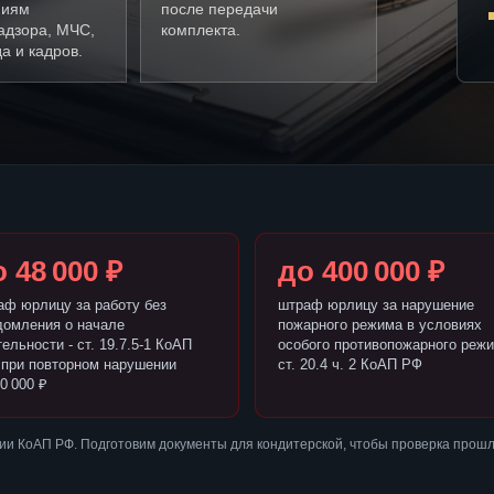
ниям
после передачи
адзора, МЧС,
комплекта.
а и кадров.
 48 000 ₽
до 400 000 ₽
аф юрлицу за работу без
штраф юрлицу за нарушение
домления о начале
пожарного режима в условиях
ельности - ст. 19.7.5-1 КоАП
особого противопожарного режи
 при повторном нарушении
ст. 20.4 ч. 2 КоАП РФ
0 000 ₽
ии КоАП РФ. Подготовим документы для кондитерской, чтобы проверка прошл