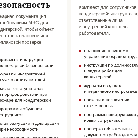
езопасность
Комплект для сотрудников
кондитерской: инструктажи
жарная документация
ответственные лица
 требованиям МЧС для
и внутренний контроль
ндитерской, чтобы объект
работодателя.
 готов к плановой или
еплановой проверке.
положение о системе
управления охраной труд
приказы и инструкции
инструкции по должностя
по пожарной безопасности
и видам работ для
журналы инструктажей
кондитерской
и учета огнетушителей
журналы вводного
расчет огнетушителей
и первичного инструктажа
и порядок действий при
приказы о назначении
пожаре для кондитерской
ответственных
программы обучения
программы инструктажей 
сотрудников
новых сотрудников
план эвакуации и декларация
проверка обязательных
при необходимости
документов работодателя
консультация по замечаниям