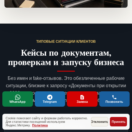
ТИПОВЫЕ СИТУАЦИИ КЛИЕНТОВ
Кейсы по документам,
проверкам и запуску бизнеса
Без имен и fake-отзывов. Это обезличенные рабочие
ситуации, близкие к запросу «Документы при открытии
в 2026 для гостиницы»: с чем приходят владельцы, что
готовим и какой результат получает бизнес.
WhatsApp
Telegram
Заявка
Позвонить
Cookie помогают сайту и формам работать корректно.
Для статистики посещений используем
Отклонить
Принять
Стоматологический кабинет
Москва
Яндекс.Метрику.
Политика