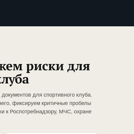
жем риски для
клуба
 документов для спортивного клуба.
него, фиксируем критичные пробелы
ки к Роспотребнадзору, МЧС, охране