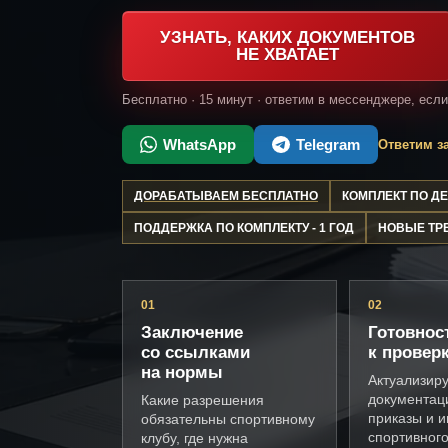
УЗНАТЬ, КАКИХ ДОКУМЕНТОВ
НЕ ХВАТАЕТ
Бесплатно · 15 минут · ответим в мессенджере, есл
WhatsApp
Telegram
Ответим за
ДОРАБАТЫВАЕМ БЕСПЛАТНО
КОМПЛЕКТ ПО 
ПОДДЕРЖКА ПО КОМПЛЕКТУ - 1 ГОД
НОВЫЕ ТР
01
02
Заключение
Готовнос
со ссылками
к провер
на нормы
Актуализир
документац
Какие разрешения
приказы и и
обязательны спортивному
спортивного
клубу, где нужна