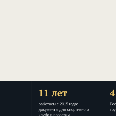
11 лет
4
работаем с 2015 года:
Рос
документы для спортивного
тру
клуба и проверки