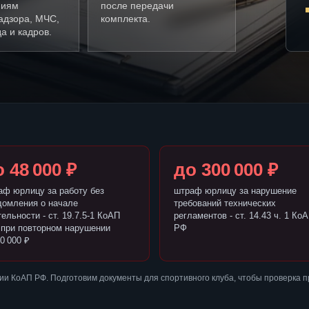
ниям
после передачи
адзора, МЧС,
комплекта.
а и кадров.
 48 000 ₽
до 300 000 ₽
аф юрлицу за работу без
штраф юрлицу за нарушение
домления о начале
требований технических
ельности - ст. 19.7.5-1 КоАП
регламентов - ст. 14.43 ч. 1 Ко
 при повторном нарушении
РФ
0 000 ₽
и КоАП РФ. Подготовим документы для спортивного клуба, чтобы проверка 