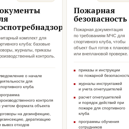
окументы
Пожарная
ля
безопасность
оспотребнадзора
Пожарная документация
по требованиям МЧС для
нитарный комплект для
спортивного клуба, чтобы
ортивного клуба: базовые
объект был готов к планов
говоры, журналы, приказы
или внеплановой проверке.
производственный контроль.
приказы и инструкции
по пожарной безопасност
уведомление о начале
деятельности для
журналы инструктажей
спортивного клуба
и учета огнетушителей
программа
расчет огнетушителей
производственного контроля
и порядок действий при
с учетом формата объекта
пожаре для спортивного
клуба
договоры на дезинфекцию,
дезинсекцию, дератизацию
программы обучения
и вывоз отходов
сотрудников