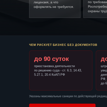
по требова
лицензия, а что
Роспотребн
оформлять не требуется.
охраны труд
ЧЕМ РИСКУЕТ БИЗНЕС БЕЗ ДОКУМЕНТОВ
до 90 суток
до
приостановка деятельности
штр
по решению суда - ст. 6.3, 14.43,
уве
5.27.1, 20.4 КоАП РФ
деят
РФ,
до 6
Указаны максимальные санкции по действующей редакци