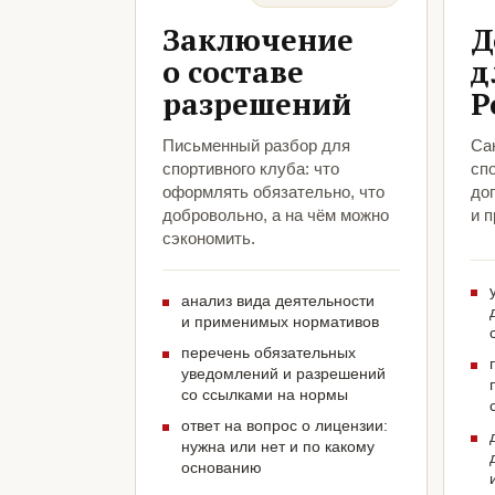
Заключение
Д
о составе
д
разрешений
Р
Письменный разбор для
Са
спортивного клуба: что
сп
оформлять обязательно, что
до
добровольно, а на чём можно
и 
сэкономить.
анализ вида деятельности
и применимых нормативов
перечень обязательных
уведомлений и разрешений
со ссылками на нормы
ответ на вопрос о лицензии:
нужна или нет и по какому
основанию