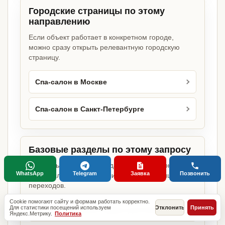
Городские страницы по этому
направлению
Если объект работает в конкретном городе,
можно сразу открыть релевантную городскую
страницу.
Спа-салон в Москве
Спа-салон в Санкт-Петербурге
Базовые разделы по этому запросу
Родительские страницы дают более широкий
WhatsApp
Telegram
Заявка
Позвонить
обзор услуги, объекта или региона без лишних
переходов.
Cookie помогают сайту и формам работать корректно.
Для статистики посещений используем
Отклонить
Принять
Какие разрешения нужны для бизнеса
Яндекс.Метрику.
Политика