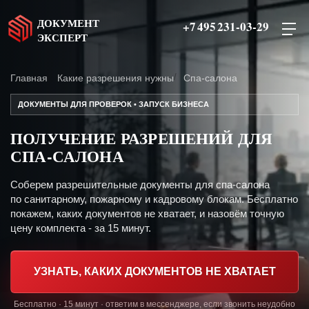
ДОКУМЕНТ
+7 495 231-03-29
ЭКСПЕРТ
Главная
Какие разрешения нужны
Спа-салона
ДОКУМЕНТЫ ДЛЯ ПРОВЕРОК • ЗАПУСК БИЗНЕСА
ПОЛУЧЕНИЕ РАЗРЕШЕНИЙ ДЛЯ
СПА-САЛОНА
Соберем разрешительные документы для спа-салона
по санитарному, пожарному и кадровому блокам. Бесплатно
покажем, каких документов не хватает, и назовём точную
цену комплекта - за 15 минут.
УЗНАТЬ, КАКИХ ДОКУМЕНТОВ НЕ ХВАТАЕТ
Бесплатно · 15 минут · ответим в мессенджере, если звонить неудобно