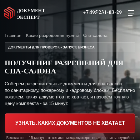
ДОКУМЕНТ
+7 495 231-03-29
ЭКСПЕРТ
Главная
Какие разрешения нужны
Спа-салона
ДОКУМЕНТЫ ДЛЯ ПРОВЕРОК • ЗАПУСК БИЗНЕСА
ПОЛУЧЕНИЕ РАЗРЕШЕНИЙ ДЛЯ
СПА-САЛОНА
Соберем разрешительные документы для спа-салона
по санитарному, пожарному и кадровому блокам. Бесплатно
покажем, каких документов не хватает, и назовём точную
цену комплекта - за 15 минут.
УЗНАТЬ, КАКИХ ДОКУМЕНТОВ НЕ ХВАТАЕТ
Бесплатно · 15 минут · ответим в мессенджере, если звонить неудобно