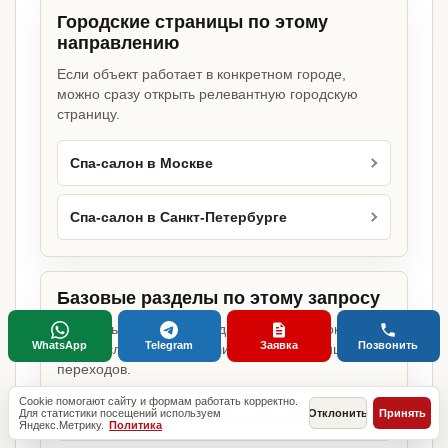
Городские страницы по этому
направлению
Если объект работает в конкретном городе,
можно сразу открыть релевантную городскую
страницу.
Спа-салон в Москве
Спа-салон в Санкт-Петербурге
Базовые разделы по этому запросу
Родительские страницы дают более широкий
WhatsApp
Telegram
Заявка
Позвонить
обзор услуги, объекта или региона без лишних
переходов.
Cookie помогают сайту и формам работать корректно.
Для статистики посещений используем
Отклонить
Принять
Какие разрешения нужны для бизнеса
Яндекс.Метрику.
Политика