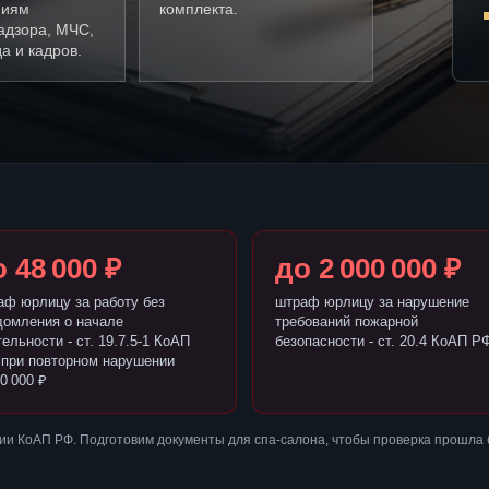
ниям
комплекта.
адзора, МЧС,
а и кадров.
 48 000 ₽
до 2 000 000 ₽
аф юрлицу за работу без
штраф юрлицу за нарушение
домления о начале
требований пожарной
ельности - ст. 19.7.5-1 КоАП
безопасности - ст. 20.4 КоАП Р
 при повторном нарушении
0 000 ₽
ии КоАП РФ. Подготовим документы для спа-салона, чтобы проверка прошла 