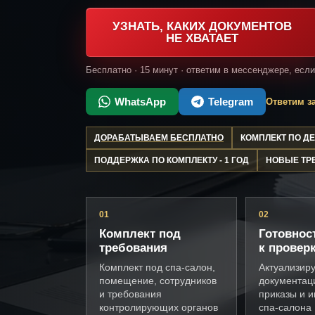
УЗНАТЬ, КАКИХ ДОКУМЕНТОВ
НЕ ХВАТАЕТ
Бесплатно · 15 минут · ответим в мессенджере, есл
WhatsApp
Telegram
Ответим за
ДОРАБАТЫВАЕМ БЕСПЛАТНО
КОМПЛЕКТ ПО 
ПОДДЕРЖКА ПО КОМПЛЕКТУ - 1 ГОД
НОВЫЕ ТР
01
02
Комплект под
Готовнос
требования
к провер
Комплект под спа-салон,
Актуализир
помещение, сотрудников
документац
и требования
приказы и и
контролирующих органов
спа-салона