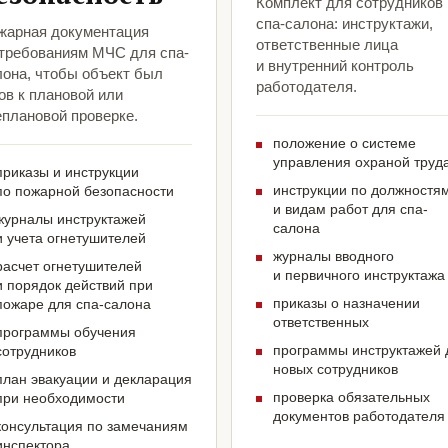
Комплект для сотрудников
спа-салона: инструктажи,
жарная документация
ответственные лица
 требованиям МЧС для спа-
и внутренний контроль
лона, чтобы объект был
работодателя.
ов к плановой или
еплановой проверке.
положение о системе
управления охраной труд
приказы и инструкции
инструкции по должностя
по пожарной безопасности
и видам работ для спа-
журналы инструктажей
салона
и учета огнетушителей
журналы вводного
расчет огнетушителей
и первичного инструктажа
и порядок действий при
приказы о назначении
пожаре для спа-салона
ответственных
программы обучения
программы инструктажей 
сотрудников
новых сотрудников
план эвакуации и декларация
проверка обязательных
при необходимости
документов работодателя
консультация по замечаниям
инспектора