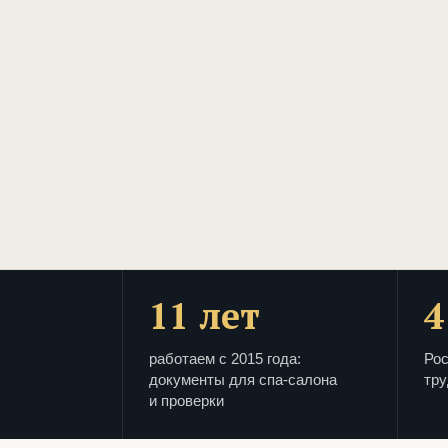
11 лет
4
работаем с 2015 года:
Рос
документы для спа-салона
тру
и проверки