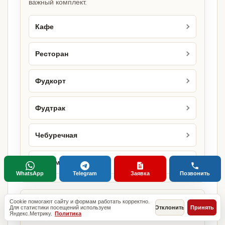
важный комплект.
Кафе
Ресторан
Фудкорт
Фудтрак
Чебуречная
Шаурмичная
WhatsApp
Telegram
Заявка
Позвонить
Городские страницы по этому
Cookie помогают сайту и формам работать корректно.
Для статистики посещений используем
Отклонить
Принять
направлению
Яндекс.Метрику.
Политика