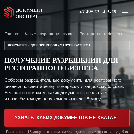
ДОКУМЕНТ
+7 495 231-03-29
ЭКСПЕРТ
Главная
Какие разрешения нужны
Ресторанного бизнеса
ДОКУМЕНТЫ ДЛЯ ПРОВЕРОК • ЗАПУСК БИЗНЕСА
ПОЛУЧЕНИЕ РАЗРЕШЕНИЙ ДЛЯ
РЕСТОРАННОГО БИЗНЕСА
Соберем разрешительные документы для ресторанного
бизнеса по санитарному, пожарному и кадровому блокам.
Бесплатно покажем, каких документов не хватает,
и назовём точную цену комплекта - за 15 минут.
УЗНАТЬ, КАКИХ ДОКУМЕНТОВ НЕ ХВАТАЕТ
Бесплатно · 15 минут · ответим в мессенджере, если звонить неудобно