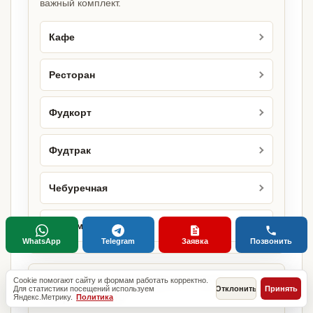
важный комплект.
Кафе
Ресторан
Фудкорт
Фудтрак
Чебуречная
Шаурмичная
WhatsApp
Telegram
Заявка
Позвонить
Городские страницы по этому
Cookie помогают сайту и формам работать корректно.
Для статистики посещений используем
Отклонить
Принять
направлению
Яндекс.Метрику.
Политика