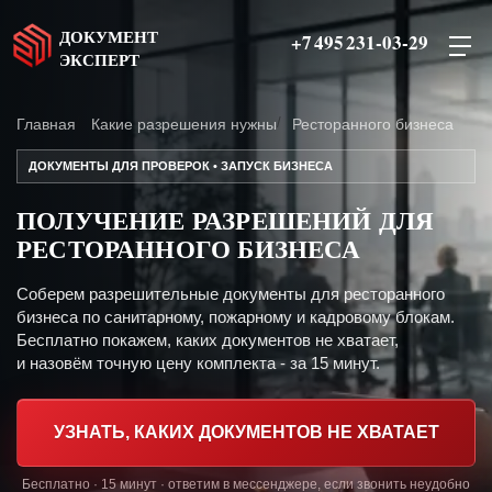
ДОКУМЕНТ
+7 495 231-03-29
ЭКСПЕРТ
Главная
Какие разрешения нужны
Ресторанного бизнеса
ДОКУМЕНТЫ ДЛЯ ПРОВЕРОК • ЗАПУСК БИЗНЕСА
ПОЛУЧЕНИЕ РАЗРЕШЕНИЙ ДЛЯ
РЕСТОРАННОГО БИЗНЕСА
Соберем разрешительные документы для ресторанного
бизнеса по санитарному, пожарному и кадровому блокам.
Бесплатно покажем, каких документов не хватает,
и назовём точную цену комплекта - за 15 минут.
УЗНАТЬ, КАКИХ ДОКУМЕНТОВ НЕ ХВАТАЕТ
Бесплатно · 15 минут · ответим в мессенджере, если звонить неудобно