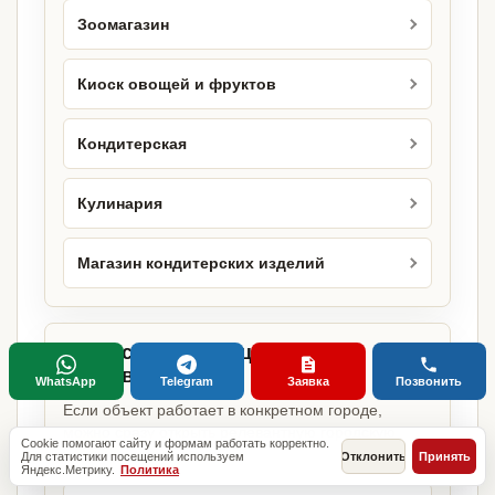
Зоомагазин
Киоск овощей и фруктов
Кондитерская
Кулинария
Магазин кондитерских изделий
Городские страницы по этому
направлению
WhatsApp
Telegram
Заявка
Позвонить
Если объект работает в конкретном городе,
можно сразу открыть релевантную городскую
Cookie помогают сайту и формам работать корректно.
страницу.
Для статистики посещений используем
Отклонить
Принять
Яндекс.Метрику.
Политика