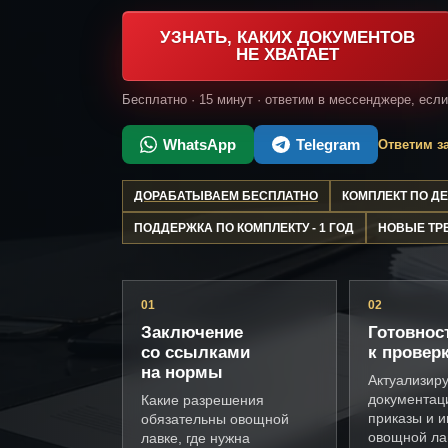
УЗНАТЬ, КАКИХ ДОКУМЕНТОВ
НЕ ХВАТАЕТ
Бесплатно · 15 минут · ответим в мессенджере, есл
WhatsApp
Telegram
Ответим за
ДОРАБАТЫВАЕМ БЕСПЛАТНО
КОМПЛЕКТ ПО 
ПОДДЕРЖКА ПО КОМПЛЕКТУ - 1 ГОД
НОВЫЕ ТР
01
02
Заключение
Готовнос
со ссылками
к провер
на нормы
Актуализир
документац
Какие разрешения
приказы и и
обязательны овощной
овощной ла
лавке, где нужна