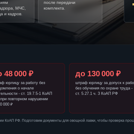
ниям
после передачи
адзора, МЧС,
комплекта.
а и кадров.
 48 000 ₽
до 130 000 ₽
аф юрлицу за работу без
штраф юрлицу за допуск к рабо
домления о начале
без обучения по охране труда -
ельности - ст. 19.7.5-1 КоАП
ст. 5.27.1 ч. 3 КоАП РФ
 при повторном нарушении
0 000 ₽
ии КоАП РФ. Подготовим документы для овощной лавки, чтобы проверка про