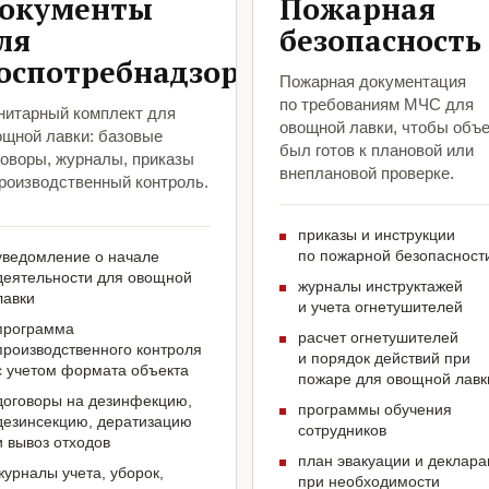
окументы
Пожарная
ля
безопасность
оспотребнадзора
Пожарная документация
по требованиям МЧС для
нитарный комплект для
овощной лавки, чтобы объе
ощной лавки: базовые
был готов к плановой или
говоры, журналы, приказы
внеплановой проверке.
производственный контроль.
приказы и инструкции
по пожарной безопасност
уведомление о начале
деятельности для овощной
журналы инструктажей
лавки
и учета огнетушителей
программа
расчет огнетушителей
производственного контроля
и порядок действий при
с учетом формата объекта
пожаре для овощной лавк
договоры на дезинфекцию,
программы обучения
дезинсекцию, дератизацию
сотрудников
и вывоз отходов
план эвакуации и деклар
журналы учета, уборок,
при необходимости