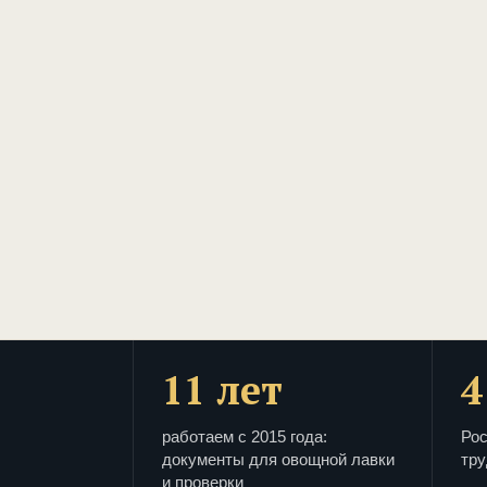
11 лет
4
работаем с 2015 года:
Рос
документы для овощной лавки
тру
и проверки