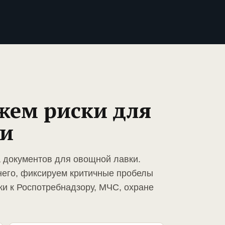
жем риски для
ки
а документов для овощной лавки.
него, фиксируем критичные пробелы
ки к Роспотребнадзору, МЧС, охране