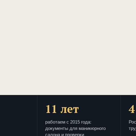
11 лет
4
работаем с 2015 года:
Рос
документы для маникюрного
тру
салона и проверки