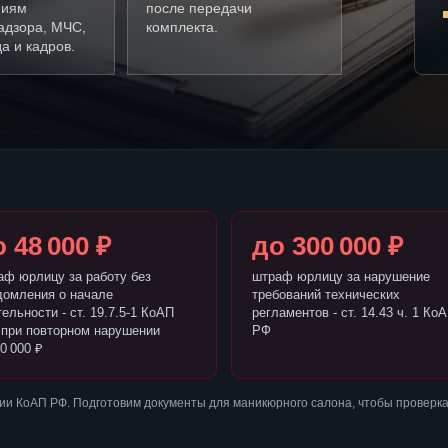
ниям
после передачи
адзора, МЧС,
комплекта.
а и кадров.
 48 000 ₽
до 300 000 ₽
аф юрлицу за работу без
штраф юрлицу за нарушение
домления о начале
требований технических
ельности - ст. 19.7.5-1 КоАП
регламентов - ст. 14.43 ч. 1 Ко
 при повторном нарушении
РФ
0 000 ₽
ии КоАП РФ. Подготовим документы для маникюрного салона, чтобы проверк