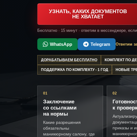
УЗНАТЬ, КАКИХ ДОКУМЕНТОВ
НЕ ХВАТАЕТ
Бесплатно · 15 минут · ответим в мессенджере, есл
WhatsApp
Telegram
Ответим за
ДОРАБАТЫВАЕМ БЕСПЛАТНО
КОМПЛЕКТ ПО 
ПОДДЕРЖКА ПО КОМПЛЕКТУ - 1 ГОД
НОВЫЕ ТР
01
02
Заключение
Готовнос
со ссылками
к провер
на нормы
Актуализир
документац
Какие разрешения
приказы и и
обязательны
маникюрног
маникюрному салону, где