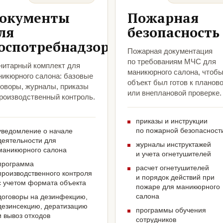
окументы
Пожарная
ля
безопасность
оспотребнадзора
Пожарная документация
по требованиям МЧС для
нитарный комплект для
маникюрного салона, чтоб
никюрного салона: базовые
объект был готов к планов
говоры, журналы, приказы
или внеплановой проверке.
производственный контроль.
приказы и инструкции
по пожарной безопасност
уведомление о начале
деятельности для
журналы инструктажей
маникюрного салона
и учета огнетушителей
программа
расчет огнетушителей
производственного контроля
и порядок действий при
с учетом формата объекта
пожаре для маникюрного
салона
договоры на дезинфекцию,
дезинсекцию, дератизацию
программы обучения
и вывоз отходов
сотрудников