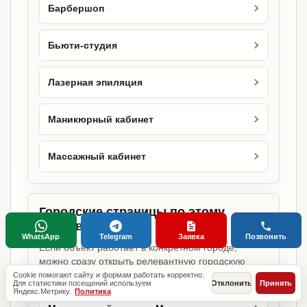
Барбершоп
Бьюти-студия
Лазерная эпиляция
Маникюрный кабинет
Массажный кабинет
Городские страницы по этому
направлению
WhatsApp
Telegram
Заявка
Позвонить
Если объект работает в конкретном городе,
можно сразу открыть релевантную городскую
страницу.
Cookie помогают сайту и формам работать корректно.
Для статистики посещений используем
Отклонить
Принять
Яндекс.Метрику.
Политика