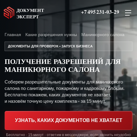
ДОКУМЕНТ
+7 495 231-03-29
ЭКСПЕРТ
Главная
Какие разрешения нужны
Маникюрного салона
ДОКУМЕНТЫ ДЛЯ ПРОВЕРОК • ЗАПУСК БИЗНЕСА
ПОЛУЧЕНИЕ РАЗРЕШЕНИЙ ДЛЯ
МАНИКЮРНОГО САЛОНА
Соберем разрешительные документы для маникюрного
салона по санитарному, пожарному и кадровому блокам.
Бесплатно покажем, каких документов не хватает,
и назовём точную цену комплекта - за 15 минут.
УЗНАТЬ, КАКИХ ДОКУМЕНТОВ НЕ ХВАТАЕТ
Бесплатно · 15 минут · ответим в мессенджере, если звонить неудобно