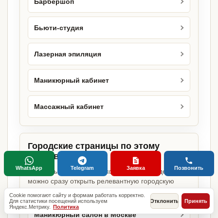
Барбершоп
Бьюти-студия
Лазерная эпиляция
Маникюрный кабинет
Массажный кабинет
Городские страницы по этому
направлению
WhatsApp
Telegram
Заявка
Позвонить
Если объект работает в конкретном городе,
можно сразу открыть релевантную городскую
страницу.
Cookie помогают сайту и формам работать корректно.
Для статистики посещений используем
Отклонить
Принять
Яндекс.Метрику.
Политика
Маникюрный салон в Москве