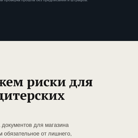
бы проверка прошла без предписаний и штрафов.
жем риски для
дитерских
а документов для магазина
м обязательное от лишнего,