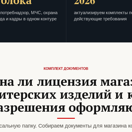
 блока
2026
потребнадзор, МЧС, охрана
актуализируем комплекты п
да и кадры в одном контуре
действующие требования
КОМПЛЕКТ ДОКУМЕНТОВ
на ли лицензия мага
итерских изделий и 
азрешения оформля
сальную папку. Собираем документы для магазина к