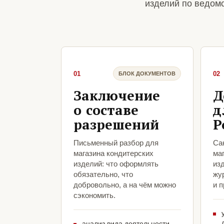
изделий по ведом
01
02
БЛОК ДОКУМЕНТОВ
Заключение
Д
о составе
д
разрешений
Р
Письменный разбор для
Са
магазина кондитерских
ма
изделий: что оформлять
из
обязательно, что
жу
добровольно, а на чём можно
и 
сэкономить.
анализ вида деятельности