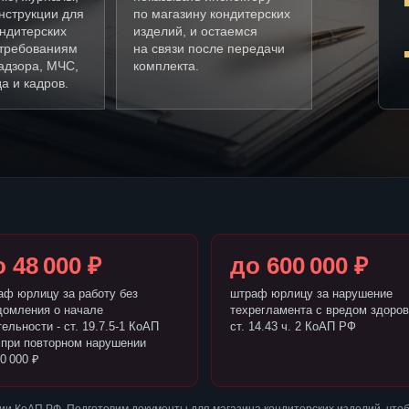
нструкции для
по магазину кондитерских
ндитерских
изделий, и остаемся
 требованиям
на связи после передачи
адзора, МЧС,
комплекта.
а и кадров.
 48 000 ₽
до 600 000 ₽
аф юрлицу за работу без
штраф юрлицу за нарушение
домления о начале
техрегламента с вредом здоров
ельности - ст. 19.7.5-1 КоАП
ст. 14.43 ч. 2 КоАП РФ
 при повторном нарушении
0 000 ₽