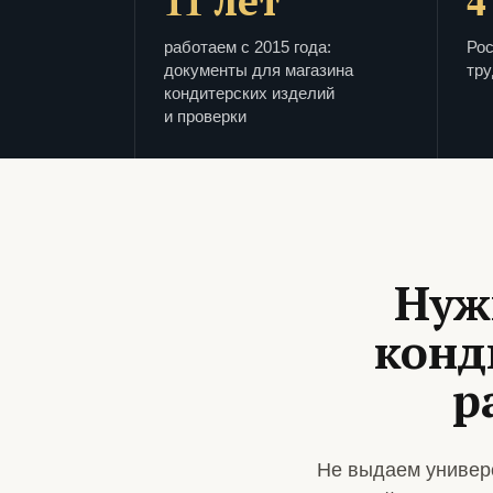
11 лет
4
работаем с 2015 года:
Рос
документы для магазина
тру
кондитерских изделий
и проверки
Нуж
конд
р
Не выдаем универ