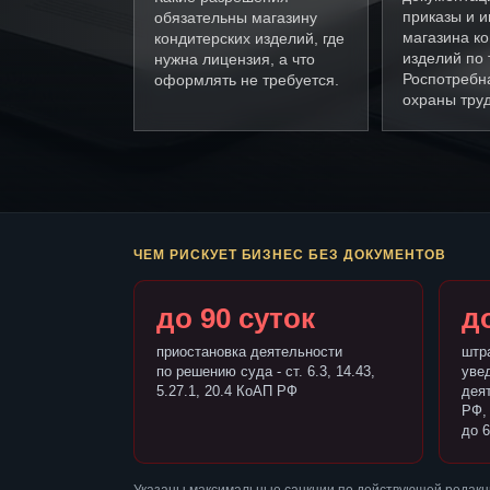
приказы и и
обязательны магазину
магазина ко
кондитерских изделий, где
изделий по
нужна лицензия, а что
Роспотребн
оформлять не требуется.
охраны труд
ЧЕМ РИСКУЕТ БИЗНЕС БЕЗ ДОКУМЕНТОВ
до 90 суток
до
приостановка деятельности
штр
по решению суда - ст. 6.3, 14.43,
уве
5.27.1, 20.4 КоАП РФ
деят
РФ,
до 6