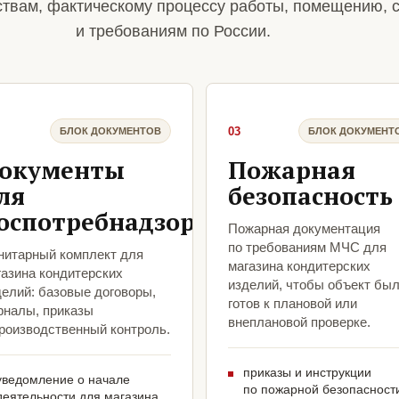
ствам, фактическому процессу работы, помещению, 
и требованиям по России.
03
БЛОК ДОКУМЕНТОВ
БЛОК ДОКУМЕНТ
окументы
Пожарная
ля
безопасность
оспотребнадзора
Пожарная документация
по требованиям МЧС для
нитарный комплект для
магазина кондитерских
газина кондитерских
изделий, чтобы объект бы
делий: базовые договоры,
готов к плановой или
рналы, приказы
внеплановой проверке.
производственный контроль.
приказы и инструкции
уведомление о начале
по пожарной безопасност
деятельности для магазина