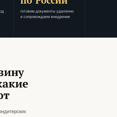
по России
од
готовим документы удаленно
и сопровождаем внедрение
зину
какие
ют
ондитерских