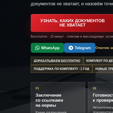
документов не хватает, и назовём точн
УЗНАТЬ, КАКИХ ДОКУМЕНТОВ
НЕ ХВАТАЕТ
Бесплатно · 15 минут · ответим в мессенджере, есл
WhatsApp
Telegram
Ответим за
ДОРАБАТЫВАЕМ БЕСПЛАТНО
КОМПЛЕКТ ПО 
ПОДДЕРЖКА ПО КОМПЛЕКТУ - 1 ГОД
НОВЫЕ ТР
01
02
Заключение
Готовнос
со ссылками
к провер
на нормы
Актуализир
документац
Какие разрешения