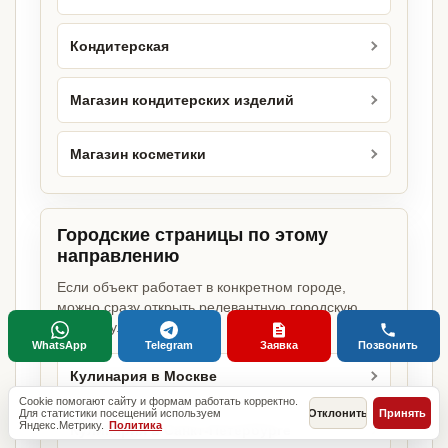
Кондитерская
Магазин кондитерских изделий
Магазин косметики
Городские страницы по этому
направлению
Если объект работает в конкретном городе,
можно сразу открыть релевантную городскую
страницу.
WhatsApp
Telegram
Заявка
Позвонить
Кулинария в Москве
Cookie помогают сайту и формам работать корректно.
Для статистики посещений используем
Отклонить
Принять
Яндекс.Метрику.
Политика
Кулинария в Санкт-Петербурге