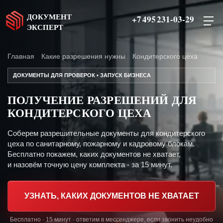
ДОКУМЕНТ
+7 495 231-03-29
ЭКСПЕРТ
Главная
Какие разрешения нужны
Кондитерского цеха
ДОКУМЕНТЫ ДЛЯ ПРОВЕРОК • ЗАПУСК БИЗНЕСА
ПОЛУЧЕНИЕ РАЗРЕШЕНИЙ ДЛЯ
КОНДИТЕРСКОГО ЦЕХА
Соберем разрешительные документы для кондитерского
цеха по санитарному, пожарному и кадровому блокам.
Бесплатно покажем, каких документов не хватает,
и назовём точную цену комплекта - за 15 минут.
УЗНАТЬ, КАКИХ ДОКУМЕНТОВ НЕ ХВАТАЕТ
Бесплатно · 15 минут · ответим в мессенджере, если звонить неудобно