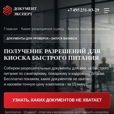
ДОКУМЕНТ
+7 495 231-03-29
ЭКСПЕРТ
Главная
Какие разрешения нужны
Киоска быстрого питания
ДОКУМЕНТЫ ДЛЯ ПРОВЕРОК • ЗАПУСК БИЗНЕСА
ПОЛУЧЕНИЕ РАЗРЕШЕНИЙ ДЛЯ
КИОСКА БЫСТРОГО ПИТАНИЯ
Соберем разрешительные документы для киоска быстрого
питания по санитарному, пожарному и кадровому блокам.
Бесплатно покажем, каких документов не хватает,
и назовём точную цену комплекта - за 15 минут.
УЗНАТЬ, КАКИХ ДОКУМЕНТОВ НЕ ХВАТАЕТ
Бесплатно · 15 минут · ответим в мессенджере, если звонить неудобно