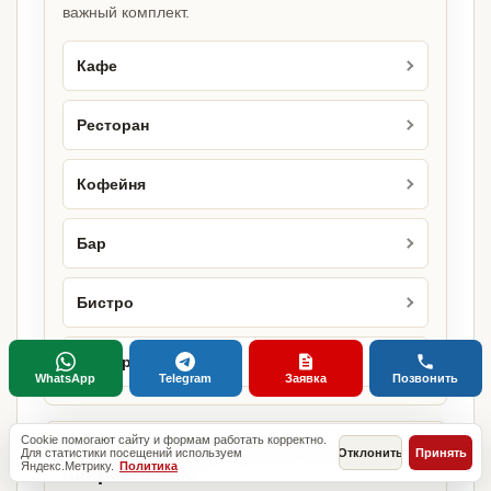
важный комплект.
Кафе
Ресторан
Кофейня
Бар
Бистро
Бургерная
WhatsApp
Telegram
Заявка
Позвонить
Cookie помогают сайту и формам работать корректно.
Городские страницы по этому
Для статистики посещений используем
Отклонить
Принять
Яндекс.Метрику.
Политика
направлению