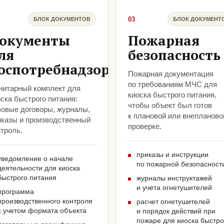
03
БЛОК ДОКУМЕНТОВ
БЛОК ДОКУМЕНТ
окументы
Пожарная
ля
безопасность
оспотребнадзора
Пожарная документация
по требованиям МЧС для
нитарный комплект для
киоска быстрого питания,
ска быстрого питания:
чтобы объект был готов
зовые договоры, журналы,
к плановой или внепланово
иказы и производственный
проверке.
троль.
приказы и инструкции
уведомление о начале
по пожарной безопасност
деятельности для киоска
быстрого питания
журналы инструктажей
и учета огнетушителей
программа
производственного контроля
расчет огнетушителей
с учетом формата объекта
и порядок действий при
пожаре для киоска быстро