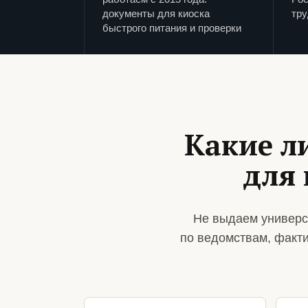
документы для киоска
тру
быстрого питания и проверки
Какие л
для 
Не выдаем универс
по ведомствам, факт