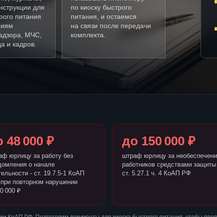
нструкции для
по киоску быстрого
рого питания
питания, и остаемся
ниям
на связи после передачи
адзора, МЧС,
комплекта.
а и кадров.
 48 000 ₽
до 150 000 ₽
аф юрлицу за работу без
штраф юрлицу за необеспечени
домления о начале
работников средствами защиты 
ельности - ст. 19.7.5-1 КоАП
ст. 5.27.1 ч. 4 КоАП РФ
 при повторном нарушении
0 000 ₽