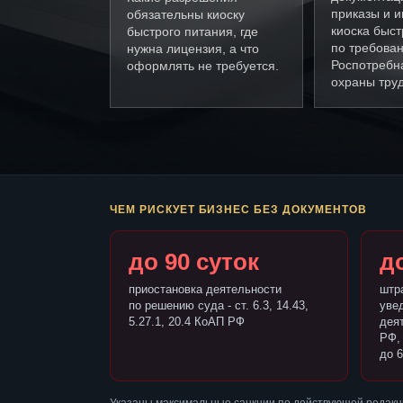
приказы и и
обязательны киоску
киоска быст
быстрого питания, где
по требова
нужна лицензия, а что
Роспотребн
оформлять не требуется.
охраны труд
ЧЕМ РИСКУЕТ БИЗНЕС БЕЗ ДОКУМЕНТОВ
до 90 суток
до
приостановка деятельности
штр
по решению суда - ст. 6.3, 14.43,
уве
5.27.1, 20.4 КоАП РФ
деят
РФ,
до 6