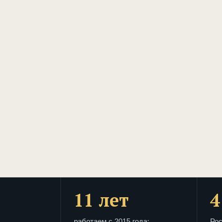
11 лет
4
работаем с 2015 года:
Рос